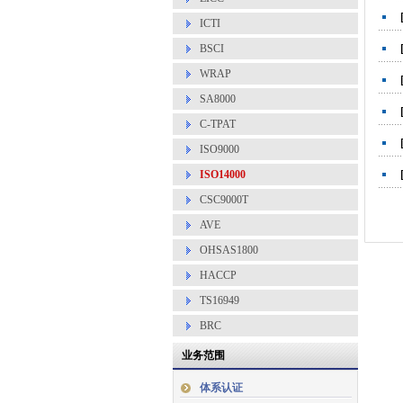
ICTI
BSCI
WRAP
SA8000
C-TPAT
ISO9000
ISO14000
CSC9000T
AVE
OHSAS1800
HACCP
TS16949
BRC
业务范围
体系认证