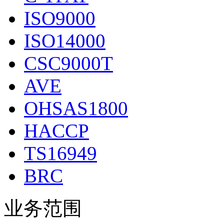
ISO9000
ISO14000
CSC9000T
AVE
OHSAS1800
HACCP
TS16949
BRC
业务范围