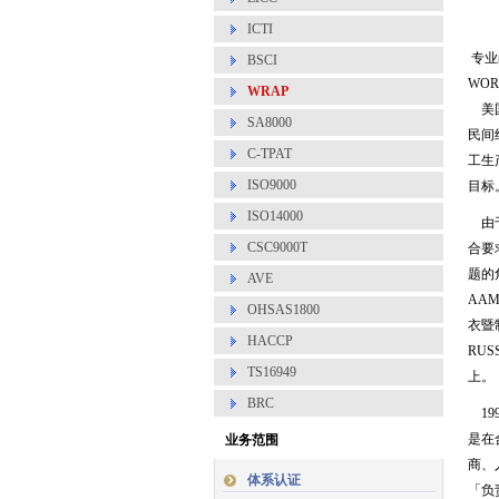
ICTI
专业
BSCI
WOR
WRAP
美国
SA8000
民间
C-TPAT
工生
ISO9000
目标
ISO14000
由于
CSC9000T
合要求
题的角
AVE
AA
OHSAS1800
衣暨制
HACCP
RUS
TS16949
上。
BRC
19
是在
业务范围
商、
体系认证
「负责