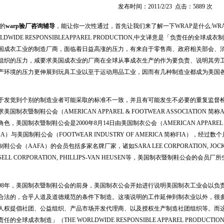
发布时间：2011/2/23 点击：5889 次
的
warp验厂咨询辅导
，能让你一次性通过，首先让我们来了解一下WRAP是什么:
WR
LDWIDE RESPONSIBLEAPPAREL PRODUCTION,中文译意是「负责任的全球成
成衣工业的制造厂商，面临着日益高涨的压力，有来自于零售商、政府相关部会、
组织的压力，咸要求美国成衣业的厂商在全球从事成衣生产的作为要负责、说明其劳
产环境的压力更伸展到玩具工业以至于运动用品工业，因而有几种制造业都成为美国
。
发觉到个别的制造业者可能采取的标准不一致，并且有可能发生不必要的重复监督
美国制衣暨制鞋公会（AMERICAN APPAREL & FOOTWEAR ASSOCIATIO
色，美国制衣暨制鞋公会是2000年8月14日由美国制衣公会（AMERICAN APPAREL MAN
MA）与美国制鞋公会（FOOTWEAR INDUSTRY OF AMERICA 简称FIA）
鞋公会（AAFA）的会员包括多家名牌厂家，诸如SARA LEE CORPORATION, JOCKEY IN
SELL CORPORATION, PHILLIPS-VAN HEUSEN等，美国制衣暨制鞋公会
98年，美国制衣暨制鞋公会的前身，美国制衣公会开始进行说明美国制衣工业会以负
合法的，合乎人道及道德规范的条件下制造。这项说明的工作延伸到制衣业以外，很
人权提倡社团、公益组织、产品市场开发代理商、以及授权生产制造社团组织等。而
任的全球成衣制造」（THE WORLDWIDE RESPONSIBLE APPAREL PRODUCT