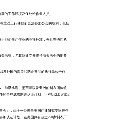
全且健康的工作环境及住处给作业人员。
承认并尊重员工行使他们合法参加公会的权利，包括
适用于他们生产作业的各项标准，并且在他们从
关的海关法律，尤其应建立并维持海关法令的纲要
国的，以及外国的海关和防止毒品的执行单位合作，
体、加勒比海、墨西哥以及亚洲的制衣团体签
责任的全球成衣制造认证计划」（WORLDWIDE
理事会」，由十一位来自美国产业研究专家担任
参加认证计划，在美国则有超过290家制衣厂