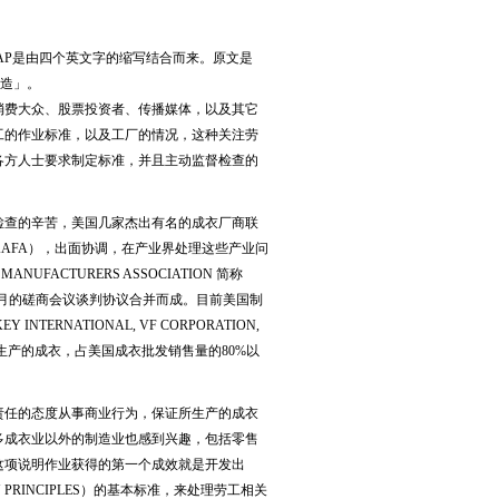
AP
是由四个英文字的缩写结合而来。原文是
衣制造」。
消费大众、股票投资者、传播媒体，以及其它
工的作业标准，以及工厂的情况，这种关注劳
各方人士要求制定标准，并且主动监督检查的
检查的辛苦，美国几家杰出有名的成衣厂商联
N 简称AAFA），出面协调，在产业界处理这些产业问
UFACTURERS ASSOCIATION 简称
，经过数个月的磋商会议谈判协议合并而成。目前美国制
TERNATIONAL, VF CORPORATION,
的会员厂所生产的成衣，占美国成衣批发销售量的80%以
责任的态度从事商业行为，保证所生产的成衣
多成衣业以外的制造业也感到兴趣，包括零售
这项说明作业获得的第一个成效就是开发出
ION PRINCIPLES）的基本标准，来处理劳工相关