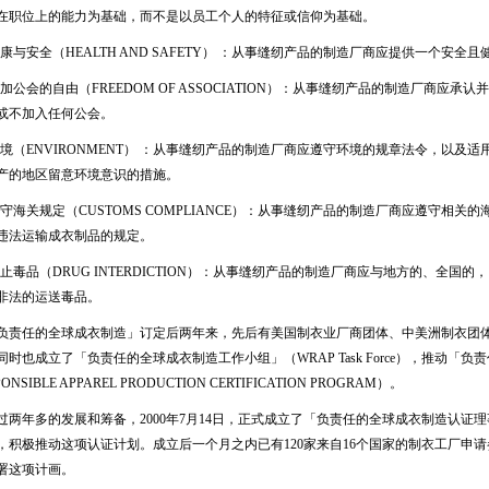
在职位上的能力为基础，而不是以员工个人的特征或信仰为基础。
康与安全（HEALTH AND SAFETY） ：从事缝纫产品的制造厂商应提供一个安
加公会的自由（FREEDOM OF ASSOCIATION）：从事缝纫产品的制造厂商应
或不加入任何公会。
境（ENVIRONMENT） ：从事缝纫产品的制造厂商应遵守环境的规章法令，以及
产的地区留意环境意识的措施。
守海关规定（CUSTOMS COMPLIANCE）：从事缝纫产品的制造厂商应遵守相
违法运输成衣制品的规定。
止毒品（DRUG INTERDICTION）：从事缝纫产品的制造厂商应与地方的、全
非法的运送毒品。
责任的全球成衣制造」订定后两年来，先后有美国制衣业厂商团体、中美洲制衣团
同时也成立了「负责任的全球成衣制造工作小组」（WRAP Task Force），推动「负
PONSIBLE APPAREL PRODUCTION CERTIFICATION PROGRAM）。
两年多的发展和筹备，2000年7月14日，正式成立了「负责任的全球成衣制造认证
，积极推动这项认证计划。成立后一个月之内已有120家来自16个国家的制衣工厂申请
署这项计画。