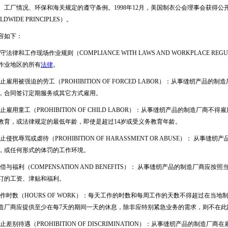
、工厂情况、环保和海关规定的遵守条例。1998年12月，美国制衣公会理事会获得公
LDWIDE PRINCIPLES）。
容如下：
法律和工作现场作业规则（COMPLIANCE WITH LAWS AND WORKPLACE R
作业地区的所有
法律
。
止雇用被强迫的劳工（PROHIBITION OF FORCED LABOR）：从事缝纫产
，合同签订定期服务或其它方式雇用。
止雇用童工（PROHIBITION OF CHILD LABOR）：从事缝纫产品的制造厂
教育，或法律规定的最低年龄，即使是超过14岁或受义务教育年龄。
止侵扰辱骂或虐待（PROHIBITION OF HARASSMENT OR ABUSE）： 从
，或任何形式的体罚的工作环境。
偿与福利（COMPENSATION AND BENEFITS）： 从事缝纫产品的制造厂商
订的工资、津贴和福利。
作时数（HOURS OF WORK）：每天工作的时数和每周工作的天数不得超过在当
造厂商应提供至少在每7天的期间一天的休息，除非应特别紧急业务的需求，则不在此
止差别待遇（PROHIBITION OF DISCRIMINATION）：从事缝纫产品的制