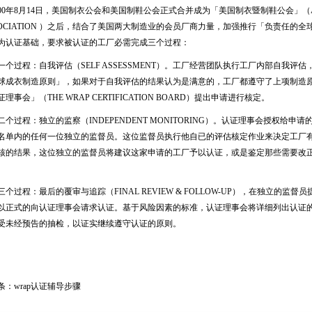
00年8月14日，美国制衣公会和美国制鞋公会正式合并成为「美国制衣暨制鞋公会」（AMERIC
SOCIATION ）之后，结合了美国两大制造业的会员厂商力量，加强推行「负责任的
为认证基础，要求被认证的工厂必需完成三个过程：
个过程：自我评估（SELF ASSESSMENT）。工厂经营团队执行工厂内部自我评
球成衣制造原则」，如果对于自我评估的结果认为是满意的，工厂都遵守了上项制造
理事会」（THE WRAP CERTIFICATION BOARD）提出申请进行核定。
个过程：独立的监察（INDEPENDENT MONITORING）。认证理事会授权给
名单内的任何一位独立的监督员。这位监督员执行他自已的评估核定作业来决定工厂
核的结果，这位独立的监督员将建议这家申请的工厂予以认证，或是鉴定那些需要改
个过程：最后的覆审与追踪（FINAL REVIEW & FOLLOW-UP），在独立的
以正式的向认证理事会请求认证。基于风险因素的标准，认证理事会将详细列出认证
受未经预告的抽检，以证实继续遵守认证的原则。
条：wrap认证辅导步骤