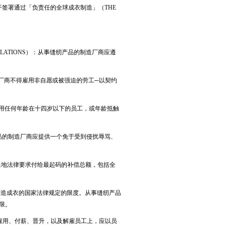
开签署通过「负责任的全球成衣制造」（THE
EGULATIONS）：从事缝纫产品的制造厂商应遵
品的制造厂商不得雇用非自愿或被强迫的劳工─以契约
商不得雇用任何年龄在十四岁以下的员工，或年龄抵触
事缝纫产品的制造厂商应提供一个免于受到侵扰辱骂、
应按照当地法律要求付给最起码的补偿总额，包括全
地制造成衣的国家法律规定的限度。从事缝纫产品
限。
造厂商在雇用、付薪、晋升，以及解雇员工上，应以员