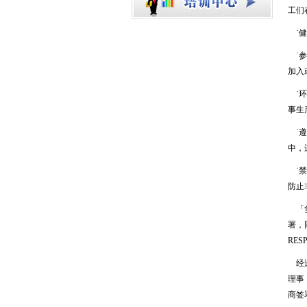
工们
˙健
˙参
加入
˙环
事生
˙遵
中，
˙禁
防止
「负
署，
RES
经过
理事
商签