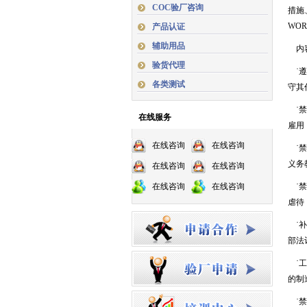
COC验厂咨询
措施
WOR
产品认证
辅助用品
内
验货代理
˙遵守
各类测试
守其
˙禁
在线服务
雇用
在线咨询
在线咨询
˙禁
义务
在线咨询
在线咨询
在线咨询
在线咨询
˙禁
虐待
˙补
部法
˙工
的制
˙禁