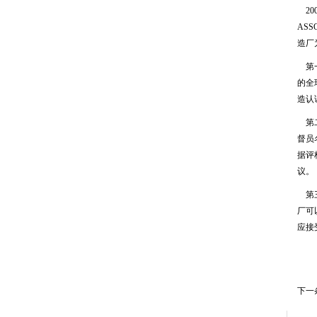
20
AS
造厂
第一
的全
造认证
第二
督员
据评
议。
第三
厂可
应接
下一