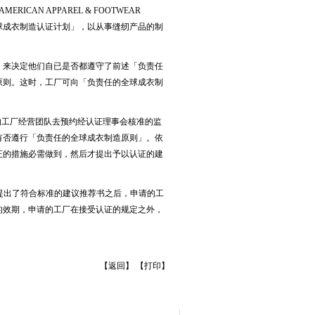
AN APPAREL & FOOTWEAR
全球成衣制造认证计划」，以从事缝纫产品的制
估，来决定他们自已是否都遵守了前述「负责任
原则。这时，工厂可向「负责任的全球成衣制
申请的工厂经营团队去预约经认证理事会核准的监
有否遵行「负责任的全球成衣制造原则」。依
正的措施必需做到，然后才提出予以认证的建
监督员提出了符合标准的建议推荐书之后，申请的工
的效期，申请的工厂在接受认证的规定之外，
【
返回
】 【
打印
】