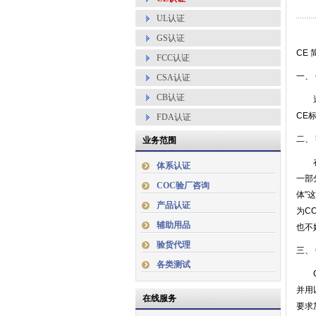
UL认证
GS认证
CE 
FCC认证
一、
CSA认证
CB认证
近年
CE
FDA认证
二、
业务范围
在过
体系认证
一部
COC验厂咨询
体"
产品认证
为CO
辅助用品
也不妨
验货代理
三、
各类测试
CE
并用
在线服务
要求