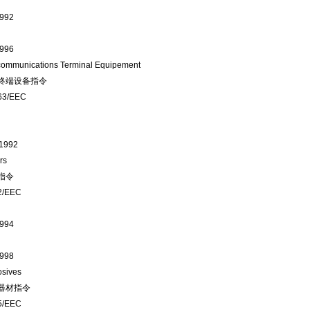
1992
1996
communications Terminal Equipement
终端设备指令
63/EEC
.1992
rs
指令
2/EEC
1994
1998
osives
器材指令
5/EEC