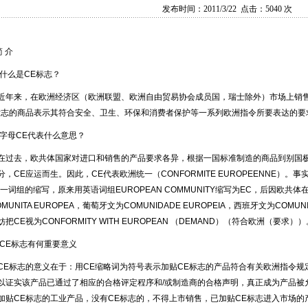
发布时间：2011/3/22 点击：5040 次
简 介
 什么是CE标志？
来，在欧洲经济区（欧洲联盟、欧洲自由贸易协会成员国，瑞士除外）市场上销售
标志的商品表示其符合安全、卫生、环保和消费者保护等一系列欧洲指令所要表达的要
 字母CE代表什么意思？
去，欧共体国家对进口和销售的产品要求各异，根据一国标准制造的商品到别国极
分，CE应运而生。因此，CE代表欧洲统一（CONFORMITE EUROPEENNE）。
这一词组的缩写，原来用英语词组EUROPEAN COMMUNITY缩写为EC，后因欧共体在法
MUNITA EUROPEA，葡萄牙文为COMUNIDADE EUROPEIA，西班牙文为COMU
把CE视为CONFORMITY WITH EUROPEAN （DEMAND）（符合欧洲（要求））
 CE标志有何重要意义
标志的意义在于：用CE缩略词为符号表示加贴CE标志的产品符合有关欧洲指令规定的主要要求（
以证实该产品已通过了相应的合格评定程序和/或制造商的合格声明，真正成为产品被
加贴CE标志的工业产品，没有CE标志的，不得上市销售，已加贴CE标志进入市场