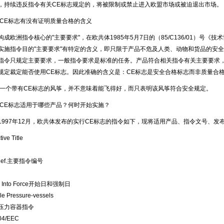
，持续违反指令有关CE标志规定的，将被限制或禁止进入欧盟市场或被迫退出市场。
 CE标志有没有证明质量合格的含义
欧洲指令核心的"主要要求"，在欧共体1985年5月7日的（85/C136/01）号《
实施指令目的"主要要求"有特定的含义，即只限于产品不危及人类、动物和货品的安
指令只规定主要要求，一般指令要求是标准的任务。产品符合相关指令有关主要要求，
规定裁定能否使用CE标志。因此准确的含义是：CE标志是安全合格标志而非质量合
带有CE标志的风筝，并不意味着能飞得好，而只表明该风筝符合安全规定。
 CE标志适用于哪些产品？何时开始实施？
1997年12月，欧共体发布的实行CE标志的指令如下，现将适用产品、指令文号、
tive Title
称
Ref.主要指令编号
ry Into Force开始日和强制日
le Pressure-vessels
压力容器指令
04/EEC