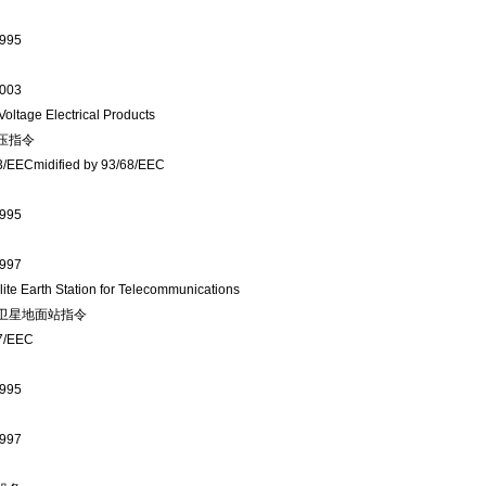
1995
2003
oltage Electrical Products
压指令
3/EECmidified by 93/68/EEC
1995
1997
lite Earth Station for Telecommunications
卫星地面站指令
7/EEC
1995
1997