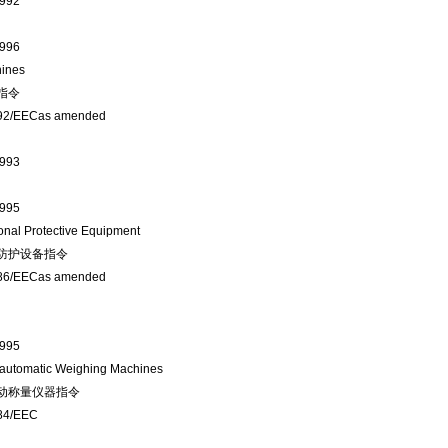
1992
1996
ines
指令
92/EECas amended
1993
1995
onal Protective Equipment
防护设备指令
86/EECas amended
1995
automatic Weighing Machines
动称量仪器指令
84/EEC