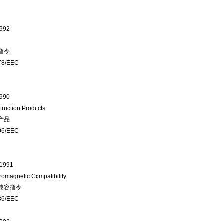
1992
指令
78/EEC
1990
truction Products
产品
06/EEC
.1991
romagnetic Compatibility
兼容指令
36/EEC