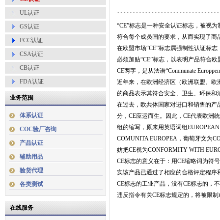
UL认证
“CE”标志是一种安全认证标志，被视
GS认证
符合每个成员国的要求，从而实现了商
FCC认证
在欧盟市场“CE”标志属强制性认证标
CSA认证
必须加贴“CE”标志，以表明产品符合
CB认证
CE两字，是从法语“Communate E
FDA认证
近年来，在欧洲经济区（欧洲联盟、欧
的商品表示其符合安全、卫生、环保和
业务范围
在过去，欧共体国家对进口和销售的产
体系认证
分，CE应运而生。因此，CE代表欧洲统一
组的缩写，原来用英语词组EUROPEAN 
COC验厂咨询
COMUNITA EUROPEA，葡萄牙文为C
产品认证
妨把CE视为CONFORMITY WITH 
辅助用品
CE标志的意义在于：用CE缩略词为符号表示
验货代理
实该产品已通过了相应的合格评定程序
CE标志的工业产品，没有CE标志的，
各类测试
违反指令有关CE标志规定的，将被限
在线服务