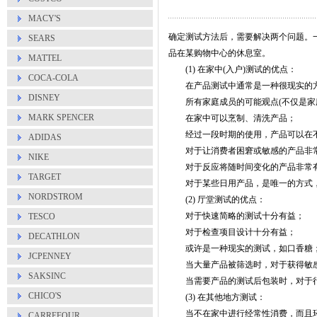
MACY'S
确定测试方法后，需要解决两个问题。
SEARS
品在某
购物中心
的休息室。
MATTEL
(1) 在家中(入户)测试的优点：
COCA-COLA
在产品测试中通常是一种很现实的
DISNEY
所有家庭成员的可能观点(不仅是家
MARK SPENCER
在家中可以烹制、清洗产品；
经过一段时期的使用，产品可以在不
ADIDAS
对于让消费者困窘或敏感的产品非
NIKE
对于反应将随时间变化的产品非常
TARGET
对于某些日用产品，是唯一的方式
NORDSTROM
(2) 厅堂测试的优点：
对于快速简略的测试十分有益；
TESCO
对于检查项目设计十分有益；
DECATHLON
或许是一种现实的测试，如口香糖
JCPENNEY
当大量产品被筛选时，对于获得敏感
SAKSINC
当需要产品的测试后包装时，对于行
CHICO'S
(3) 在其他地方测试：
当不在家中进行经常性消费，而且环
CARREFOUR